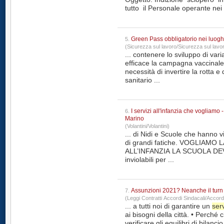
tutto il Personale operante nei
Green Pass obbligatorio nei luogh
5.
(Sicurezza sul lavoro/Sicurezza sul lavo
... contenere lo sviluppo di var
efficace la campagna vaccinale. La pandemia ha dimostrato
necessità di invertire la rotta e 
sanitario ...
I servizi all'infanzia che vogliamo
6.
Marino
(Volantini/Volantini)
... di Nidi e Scuole che hanno v
di grandi fatiche. 
ALL’INFANZIA LA SCUOLA DEVE 
inviolabili per ...
Assunzioni 2021? Neanche il turn
7.
(Leggi Contratti Accordi Sindacali/Accord
... a tutti noi di garantire un
serv
ai bisogni della città. • Perché ci è stata negata la possibilità di
verificare gli equilibri di bilanci