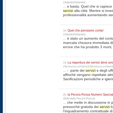
(Volantini/Volantini)
... e basta. Quel che si
servizi
alla città. Mentre si inve
professionalità aumentando sens
Quel che pensiamo conta!
18.
(Volantini/Volantini)
... è stato un aumento del conta
mancata chiusura immediata di 
errore che ha prodotto 3 morti, d
La riapertura dei servizi deve av
19.
(Sicurezza sul lavoro/Sicurezza sul lavo
... - parte dei
servizi
e degli uffici comunal
affinché vengano rispettate al
Sanificazioni periodiche e igieni
la Pecora Rossa Numero Specia
20.
(Edicola/la Pecora Rossa)
... che mette in discussione in 
pressoché gratuita dei
servizi
lo
l’inquadramento contrattuale di