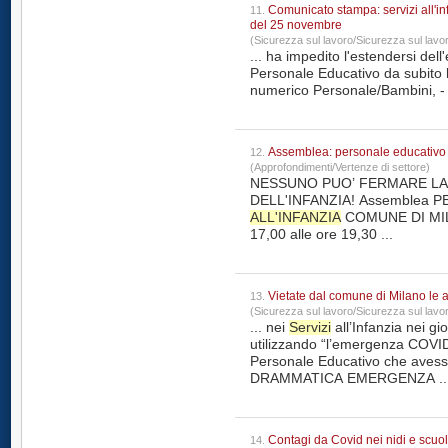
Comunicato stampa: servizi all'i
11.
del 25 novembre
(Sicurezza sul lavoro/Sicurezza sul lavo
... ha impedito l'estendersi del
Personale Educativo da subito h
numerico Personale/Bambini, - l
Assemblea: personale educativo de
12.
(Approfondimenti/Vertenze di settore)
NESSUNO PUO’ FERMARE LA 
ALL'INFANZIA
COMUNE DI MILANO 11 NOVEMBRE 20
17,00 alle ore 19,30 ...
Vietate dal comune di Milano le 
13.
(Sicurezza sul lavoro/Sicurezza sul lavo
... nei
Servizi
all’Infanzia nei g
utilizzando “l’emergenza COVI
Personale Educativo che avesse parte
DRAMMATICA EMERGENZA ..
Contagi da Covid nei nidi e scuole d
14.