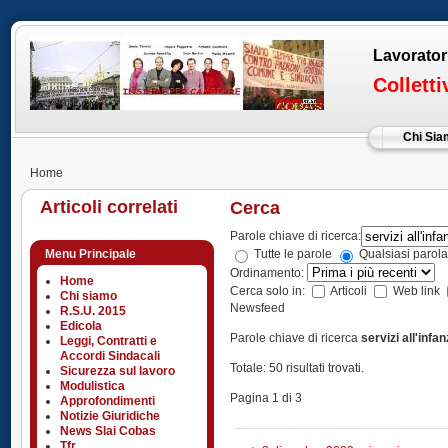
Lavorator
Collett
Chi Si
Home
Articoli correlati
Cerca
Parole chiave di ricerca:
Menu Principale
Tutte le parole
Qualsiasi parola
Ordinamento:
Home
Cerca solo in:
Articoli
Web link
Chi siamo
Newsfeed
R.S.U. 2015
Edicola
Parole chiave di ricerca
servizi all'infan
Leggi, Contratti e
Accordi Sindacali
Totale: 50 risultati trovati.
Sicurezza sul lavoro
Modulistica
Pagina 1 di 3
Approfondimenti
Notizie Giuridiche
News Slai Cobas
Tfr