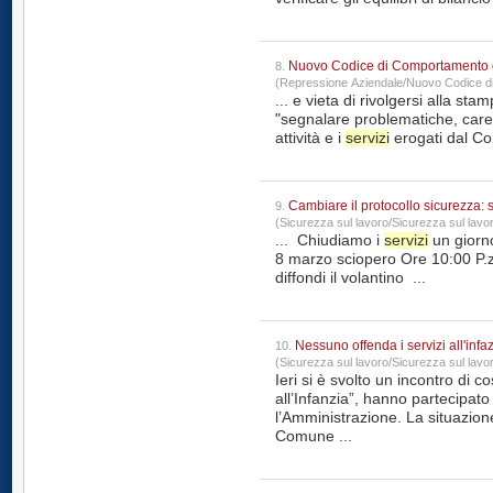
Nuovo Codice di Comportamento dif
8.
(Repressione Aziendale/Nuovo Codice 
... e vieta di rivolgersi alla sta
"segnalare problematiche, caren
attività e i
servizi
Cambiare il protocollo sicurezza: s
9.
(Sicurezza sul lavoro/Sicurezza sul lavo
... Chiudiamo i
servizi
un giorno 
8 marzo sciopero Ore 10:00 P.zza Af
diffondi il volantino ...
Nessuno offenda i servizi all'infa
10.
(Sicurezza sul lavoro/Sicurezza sul lavo
Ieri si è svolto un incontro di 
all’Infanzia”, hanno partecipato 
l’Amministrazione. La situazion
Comune ...