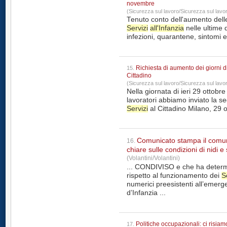
novembre
(Sicurezza sul lavoro/Sicurezza sul lavo
Tenuto conto dell'aumento delle
Servizi
all'Infanzia
nelle ultime 
infezioni, quarantene, sintomi e
Richiesta di aumento dei giorni di
15.
Cittadino
(Sicurezza sul lavoro/Sicurezza sul lavo
Nella giornata di ieri 29 ottobre
lavoratori abbiamo inviato la se
Servizi
Comunicato stampa il comun
16.
chiare sulle condizioni di nidi e
(Volantini/Volantini)
... CONDIVISO e che ha determi
rispetto al funzionamento dei
S
numerici preesistenti all’emergenza pa
d’Infanzia ...
Politiche occupazionali: ci risia
17.