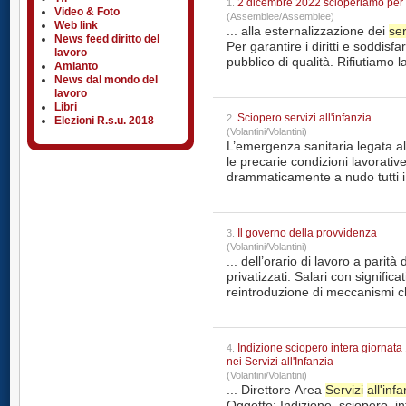
2 dicembre 2022 scioperiamo per sal
1.
Video & Foto
(Assemblee/Assemblee)
Web link
... alla esternalizzazione dei
ser
News feed diritto del
Per garantire i diritti e soddisfa
lavoro
pubblico di qualità. 
Amianto
News dal mondo del
lavoro
Libri
Sciopero servizi all'infanzia
2.
Elezioni R.s.u. 2018
(Volantini/Volantini)
L’emergenza sanitaria legata a
le precarie condizioni lavorativ
drammaticamente a nudo tutti i 
Il governo della provvidenza
3.
(Volantini/Volantini)
... dell’orario di lavoro a parità
privatizzati. Salari con significativi aumenti economici contrattuali e la
reintroduzione di meccanismi che 
Indizione sciopero intera giornata 11 ottobre 2021 per tutto il Personale operante
4.
nei Servizi all'Infanzia
(Volantini/Volantini)
... Direttore Area
Servizi
all'inf
Oggetto: Indizione sciopero i