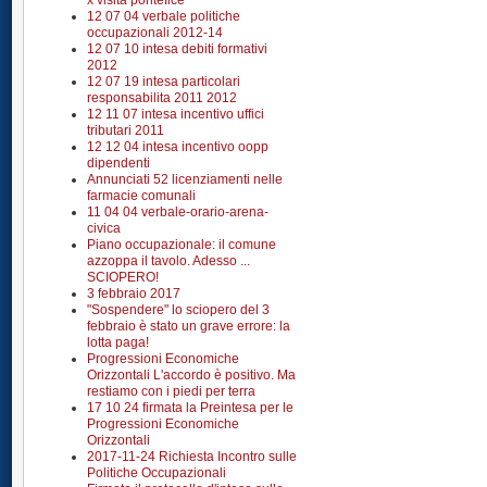
x visita pontefice
12 07 04 verbale politiche
occupazionali 2012-14
12 07 10 intesa debiti formativi
2012
12 07 19 intesa particolari
responsabilita 2011 2012
12 11 07 intesa incentivo uffici
tributari 2011
12 12 04 intesa incentivo oopp
dipendenti
Annunciati 52 licenziamenti nelle
farmacie comunali
11 04 04 verbale-orario-arena-
civica
Piano occupazionale: il comune
azzoppa il tavolo. Adesso ...
SCIOPERO!
3 febbraio 2017
"Sospendere" lo sciopero del 3
febbraio è stato un grave errore: la
lotta paga!
Progressioni Economiche
Orizzontali L'accordo è positivo. Ma
restiamo con i piedi per terra
17 10 24 firmata la Preintesa per le
Progressioni Economiche
Orizzontali
2017-11-24 Richiesta Incontro sulle
Politiche Occupazionali