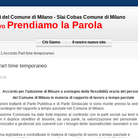
i del Comune di Milano - Slai Cobas Comune di Milano
Prendiamo la
Pa
rola
ivo
Chi Siamo
Il nostro nuovo sito
11 Accordo Part time temporaneo
Part time temporaneo
0:00
Accordo per l’adozione di Misure a sostegno della flessibilità oraria del perso
del Comune di Milano in materia di rapporto di lavoro a tempo parziale
zioni trattanti di Parte Pubblica e di Parte Sindacale si sono riunite presso la s
a sostegno del rapporto a tempo parziale nel Comune di Milano.
ione Comunale ha dato forte impulso al confronto con le parti sociali sui temi iner
n il duplice obiettivo di favorire, da una parte, la valorizzazione del person
nizzativi e gestionali più coerenti con i bisogni delle lavoratrici/dei lavoratori e 
a legislativa e contrattuale iii materia di rapporto di lavoro a tempo parziale e