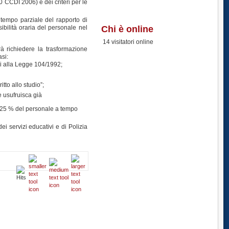
 CCDI 2006) e dei criteri per le
 tempo parziale del rapporto di
ibilità oraria del personale nel
Chi è online
14 visitatori online
à richiedere la trasformazione
asi:
cui alla Legge 104/1992;
itto allo studio”;
e usufruisca già
l 25 % del personale a tempo
ei servizi educativi e di Polizia