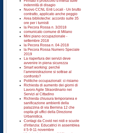
Firmato il protocollo d'intesa sulle
indennità di disagio
Nuovo CCNL Enti Locali - Un brutto
contratto, applicato anche peggio
Area biblioteche: accordo sulle 35
ore per i turnisti
la Pecora Rossa n. 3/2018
comunicato comune di Milano
Mini piano occupazionale -
settembre 2018
la Pecora Rossa n. 04-2018
la Pecora Rossa Numero Speciale
2019
La riapertura dei servizi deve
avvenire in piena sicurezza
Smart working: perché
l’amministrazione si sottrae al
confronto?
Politiche occupazionali: ci risiamo
Richiesta di aumento dei giorni di
Lavoro Agile Straordinario nei
Servizi al Cittadino
Richiesta chiusura temporanea e
sanificazione ambienti della
palazzina di via Bernina 12 che
ospita gli uffici della Direzione
Urbanistica.
Contagi da Covid nei nidi e scuole
d'infanzia: Educatrici in assemblea
il 5-9-11 novembre