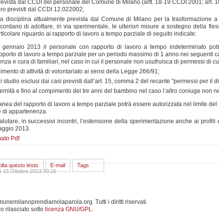
evista dal CCDI del personale del Comune di Milano (artt. 18-19 CCDI 2001; art. 10
voro previsti dal CCDI 12.022002;
la disciplina attualmente prevista dal Comune di Milano per la trasformazione a
ordano di adottare, in via sperimentale, le ulteriori misure a sostegno della fless
colare riguardo al rapporto di lavoro a tempo parziale di seguito indicate:
 gennaio 2013 il personale con rapporto di lavoro a tempo indeterminato potr
porto di lavoro a tempo parziale per un periodo massimo di 1 anno nei seguenti c
tenza e cura di familiari, nel caso in cui il personale non usufruisca di permessi di 
imento di attività di volontariato ai sensi della Legge 266/91;
i studio esclusi dai casi previsti dall’art. 15, comma 2 del recante "permessi per il dir
ternità e fino al compimento dei tre anni del bambino nel caso l’altro coniuge non n
nea del rapporto di lavoro a tempo parziale potrà essere autorizzata nel limite de
e di appartenenza.
lutare, in successivi incontri, l’estensione della sperimentazione anche ai profili d
maggio 2013.
mato Pdf
lta questo testo
E-mail
Tags
ì 15 Ottobre 2013 10:16
emilanoprendiamolaparola.org. Tutti i diritti riservati.
o rilasciato sotto
licenza GNU/GPL
.