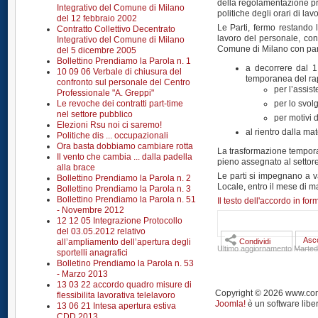
della regolamentazione pr
Integrativo del Comune di Milano
politiche degli orari di la
del 12 febbraio 2002
Le Parti, fermo restando 
Contratto Collettivo Decentrato
lavoro del personale, conc
Integrativo del Comune di Milano
Comune di Milano con parti
del 5 dicembre 2005
Bollettino Prendiamo la Parola n. 1
a decorrere dal 1
10 09 06 Verbale di chiusura del
temporanea del rap
confronto sul personale del Centro
per l’assis
Professionale "A. Greppi"
Le revoche dei contratti part-time
per lo svolg
nel settore pubblico
per motivi d
Elezioni Rsu noi ci saremo!
al rientro dalla ma
Politiche dis ... occupazionali
Ora basta dobbiamo cambiare rotta
La trasformazione tempora
Il vento che cambia ... dalla padella
pieno assegnato al settor
alla brace
Le parti si impegnano a va
Bollettino Prendiamo la Parola n. 2
Locale, entro il mese di 
Bollettino Prendiamo la Parola n. 3
Bollettino Prendiamo la Parola n. 51
Il testo dell'accordo in for
- Novembre 2012
12 12 05 Integrazione Protocollo
del 03.05.2012 relativo
Asco
all’ampliamento dell’apertura degli
Condividi
Ultimo aggiornamento Marted
sportelli anagrafici
Bolletino Prendiamo la Parola n. 53
- Marzo 2013
13 03 22 accordo quadro misure di
Copyright © 2026 www.comun
flessibilita lavorativa telelavoro
Joomla!
è un software liber
13 06 21 Intesa apertura estiva
CDD 2013