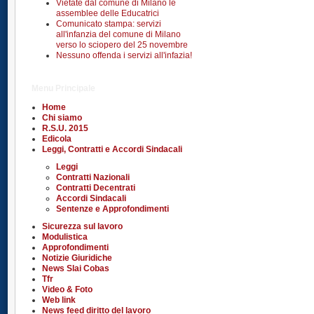
Vietate dal comune di Milano le
assemblee delle Educatrici
Comunicato stampa: servizi
all'infanzia del comune di Milano
verso lo sciopero del 25 novembre
Nessuno offenda i servizi all'infazia!
Menu Principale
Home
Chi siamo
R.S.U. 2015
Edicola
Leggi, Contratti e Accordi Sindacali
Leggi
Contratti Nazionali
Contratti Decentrati
Accordi Sindacali
Sentenze e Approfondimenti
Sicurezza sul lavoro
Modulistica
Approfondimenti
Notizie Giuridiche
News Slai Cobas
Tfr
Video & Foto
Web link
News feed diritto del lavoro