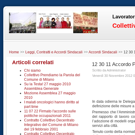
Lavorator
Collett
Home
Leggi, Contratti e Accordi Sindacali
Accordi Sindacali
12 30 
Articoli correlati
12 30 11 Accordo 
Chi siamo
Scritto da Administrator
Collettivo Prendiamo la Parola del
Venerdì 30 Novembre 2012 0
Comune di Milano
Su la Testa! 27 maggio 2010
Assemblea Generale
Mozione Assemblea 27 maggio
2010
In data odierna le Delega
I malati oncologici hanno diritto al
definizione delle misure 
part time
11 07 22 Firmato l'accordo sulle
Premesso che l’Amministraz
politiche occupazionali 2011
del rapporto di lavoro co
Contratto Collettivo Decentrato
l’adozione di modelli orga
Integrativo del Comune di Milano
servizi alla città.
del 19 febbraio 2001
Tenuto conto della normativ
Contratto Collettivo Decentrato