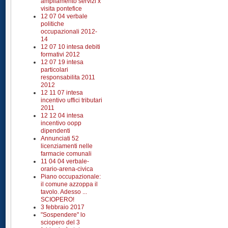
ampliamento servizi x
visita pontefice
12 07 04 verbale
politiche
occupazionali 2012-
14
12 07 10 intesa debiti
formativi 2012
12 07 19 intesa
particolari
responsabilita 2011
2012
12 11 07 intesa
incentivo uffici tributari
2011
12 12 04 intesa
incentivo oopp
dipendenti
Annunciati 52
licenziamenti nelle
farmacie comunali
11 04 04 verbale-
orario-arena-civica
Piano occupazionale:
il comune azzoppa il
tavolo. Adesso ...
SCIOPERO!
3 febbraio 2017
"Sospendere" lo
sciopero del 3