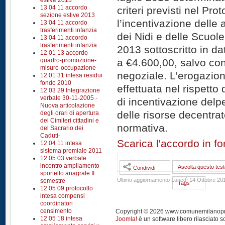
estive 2013
13 04 11 accordo
criteri previsti nel Pro
sezione estive 2013
l’incentivazione delle a
13 04 11 accordo
trasferimenti infanzia
dei Nidi e delle Scuole
13 04 11 accordo
trasferimenti infanzia
2013 sottoscritto in da
12 01 13 accordo-
quadro-promozione-
a €4.600,00, salvo con
misure-occupazione
negoziale. L’erogazio
12 01 31 intesa residui
fondo 2010
effettuata nel rispetto 
12 03 29 Integrazione
verbale 30-11-2005 -
di incentivazione delpe
Nuova articolazione
delle risorse decentrat
degli orari di apertura
dei Cimiteri cittadini e
normativa.
del Sacrario dei
Caduti-
Scarica l'accordo in f
12 04 11 intesa
sistema premiale 2011
12 05 03 verbale
incontro ampliamento
Ascolta questo test
Condividi
sportello anagrafe II
Ultimo aggiornamento Lunedì 14 Ottobre 20
semestre
Tags
12 05 09 protocollo
intesa compensi
coordinatori
censimento
Copyright © 2026 www.comunemilanoprendi
12 05 18 intesa
Joomla!
è un software libero rilasciato s