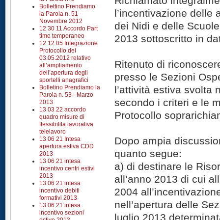
Richiamato integralmen
Bollettino Prendiamo
l’incentivazione delle a
la Parola n. 51 -
Novembre 2012
dei Nidi e delle Scuole
12 30 11 Accordo Part
time temporaneo
2013 sottoscritto in d
12 12 05 Integrazione
Protocollo del
03.05.2012 relativo
Ritenuto di riconoscer
all’ampliamento
dell’apertura degli
presso le Sezioni Ospe
sportelli anagrafici
Bolletino Prendiamo la
l’attività estiva svolt
Parola n. 53 - Marzo
secondo i criteri e le 
2013
13 03 22 accordo
Protocollo soprarichia
quadro misure di
flessibilita lavorativa
telelavoro
Dopo ampia discussion
13 06 21 Intesa
apertura estiva CDD
quanto segue:
2013
13 06 21 intesa
a) di destinare le Riso
incentivo centri estivi
2013
all’anno 2013 di cui a
13 06 21 intesa
2004 all’incentivazion
incentivo debiti
formativi 2013
nell’apertura delle Se
13 06 21 intesa
incentivo sezioni
luglio 2013 determinat