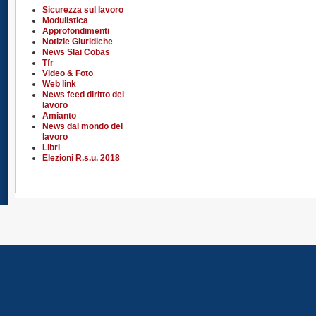
Sicurezza sul lavoro
Modulistica
Approfondimenti
Notizie Giuridiche
News Slai Cobas
Tfr
Video & Foto
Web link
News feed diritto del
lavoro
Amianto
News dal mondo del
lavoro
Libri
Elezioni R.s.u. 2018