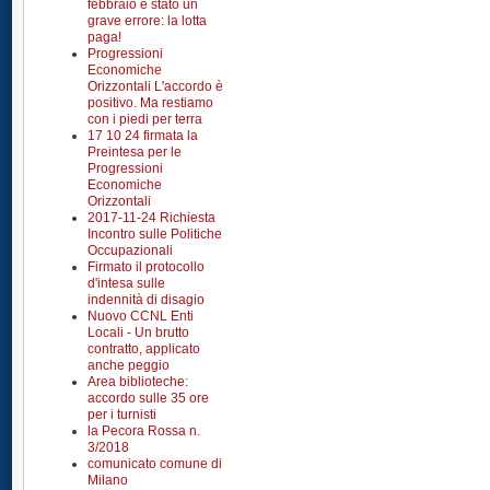
febbraio è stato un
grave errore: la lotta
paga!
Progressioni
Economiche
Orizzontali L'accordo è
positivo. Ma restiamo
con i piedi per terra
17 10 24 firmata la
Preintesa per le
Progressioni
Economiche
Orizzontali
2017-11-24 Richiesta
Incontro sulle Politiche
Occupazionali
Firmato il protocollo
d'intesa sulle
indennità di disagio
Nuovo CCNL Enti
Locali - Un brutto
contratto, applicato
anche peggio
Area biblioteche:
accordo sulle 35 ore
per i turnisti
la Pecora Rossa n.
3/2018
comunicato comune di
Milano