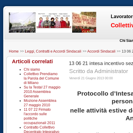
Lavorator
Collett
Chi Si
Home
Leggi, Contratti e Accordi Sindacali
Accordi Sindacali
13 06 2
ospedaliere 2013
Articoli correlati
13 06 21 intesa incentivo se
Chi siamo
Scritto da Administrator
Collettivo Prendiamo
la Parola del Comune
Venerdì 21 Giugno 2013 00:00
di Milano
Su la Testa! 27 maggio
2010 Assemblea
Protocollo d’Intesa
Generale
person
Mozione Assemblea
27 maggio 2010
nelle attività estive
11 07 22 Firmato
l'accordo sulle
An
politiche
occupazionali 2011
Contratto Collettivo
Decentrato Integrativo