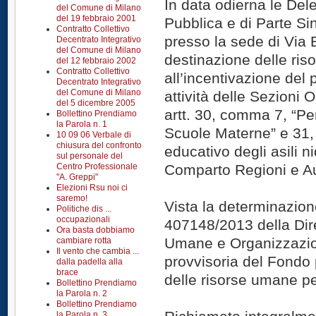
In data odierna le Dele
del Comune di Milano
del 19 febbraio 2001
Pubblica e di Parte Si
Contratto Collettivo
presso la sede di Via 
Decentrato Integrativo
del Comune di Milano
destinazione delle ris
del 12 febbraio 2002
Contratto Collettivo
all’incentivazione del 
Decentrato Integrativo
del Comune di Milano
attività delle Sezioni 
del 5 dicembre 2005
artt. 30, comma 7, “Pe
Bollettino Prendiamo
la Parola n. 1
Scuole Materne” e 31
10 09 06 Verbale di
chiusura del confronto
educativo degli asili
sul personale del
Centro Professionale
Comparto Regioni e Au
"A. Greppi"
Elezioni Rsu noi ci
saremo!
Vista la determinazion
Politiche dis ...
occupazionali
407148/2013 della Dir
Ora basta dobbiamo
Umane e Organizzazio
cambiare rotta
Il vento che cambia ...
provvisoria del Fondo p
dalla padella alla
brace
delle risorse umane pe
Bollettino Prendiamo
la Parola n. 2
Bollettino Prendiamo
la Parola n. 3