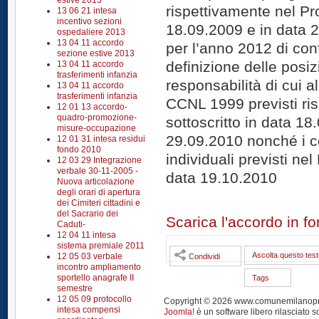
estive 2013
rispettivamente nel Pro
13 06 21 intesa
incentivo sezioni
18.09.2009 e in data 
ospedaliere 2013
13 04 11 accordo
per l’anno 2012 di conf
sezione estive 2013
definizione delle posiz
13 04 11 accordo
trasferimenti infanzia
responsabilità di cui all
13 04 11 accordo
trasferimenti infanzia
CCNL 1999 previsti ris
12 01 13 accordo-
quadro-promozione-
sottoscritto in data 18
misure-occupazione
29.09.2010 nonché i c
12 01 31 intesa residui
fondo 2010
individuali previsti nel
12 03 29 Integrazione
verbale 30-11-2005 -
data 19.10.2010
Nuova articolazione
degli orari di apertura
dei Cimiteri cittadini e
del Sacrario dei
Scarica l'accordo in f
Caduti-
12 04 11 intesa
sistema premiale 2011
Ascolta questo test
12 05 03 verbale
Condividi
incontro ampliamento
sportello anagrafe II
Tags
semestre
12 05 09 protocollo
Copyright © 2026 www.comunemilanoprendi
intesa compensi
Joomla!
è un software libero rilasciato s