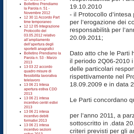
Bollettino Prendiamo
19.10.2010
la Parola n. 51 -
Novembre 2012
- il Protocollo d’intesa 
12 30 11 Accordo Part
per l’erogazione dei co
time temporaneo
12 12 05 Integrazione
responsabilità per l’an
Protocollo del
03.05.2012 relativo
20.09.2011;
all’ampliamento
dell’apertura degli
sportelli anagrafici
Dato atto che le Parti
Bolletino Prendiamo la
Parola n. 53 - Marzo
il periodo 2Q06-2010 i 
2013
13 03 22 accordo
delle particolari respon
quadro misure di
rispettivamente nel Pro
flessibilita lavorativa
telelavoro
18.09.2009 e in data 
13 06 21 Intesa
apertura estiva CDD
2013
13 06 21 intesa
Le Parti concordano q
incentivo centri estivi
2013
13 06 21 intesa
per l’anno 2011, a parz
incentivo debiti
formativi 2013
sottoscritto in .data 2
13 06 21 intesa
incentivo sezioni
criteri previsti per gli