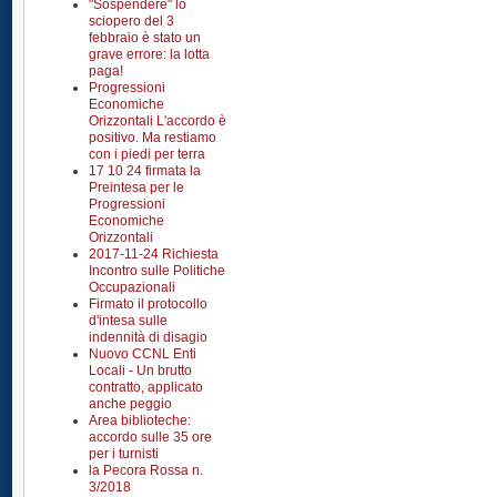
"Sospendere" lo
sciopero del 3
febbraio è stato un
grave errore: la lotta
paga!
Progressioni
Economiche
Orizzontali L'accordo è
positivo. Ma restiamo
con i piedi per terra
17 10 24 firmata la
Preintesa per le
Progressioni
Economiche
Orizzontali
2017-11-24 Richiesta
Incontro sulle Politiche
Occupazionali
Firmato il protocollo
d'intesa sulle
indennità di disagio
Nuovo CCNL Enti
Locali - Un brutto
contratto, applicato
anche peggio
Area biblioteche:
accordo sulle 35 ore
per i turnisti
la Pecora Rossa n.
3/2018