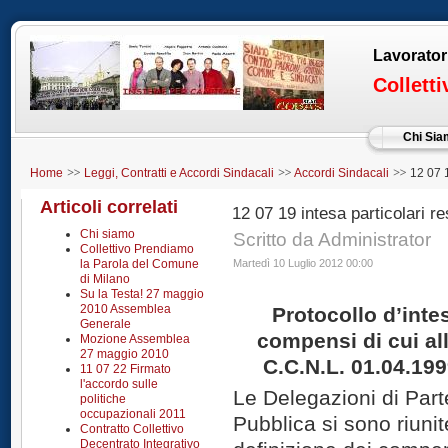
Lavorator
Collett
Chi Si
Home
Leggi, Contratti e Accordi Sindacali
Accordi Sindacali
12 07 1
responsabilita 2011 2012
Articoli correlati
12 07 19 intesa particolari r
Chi siamo
Scritto da Administrator
Collettivo Prendiamo
la Parola del Comune
Martedì 10 Luglio 2012 00:00
di Milano
Su la Testa! 27 maggio
2010 Assemblea
Protocollo d’intes
Generale
compensi di cui all
Mozione Assemblea
27 maggio 2010
C.C.N.L. 01.04.199
11 07 22 Firmato
l'accordo sulle
Le Delegazioni di Part
politiche
occupazionali 2011
Pubblica si sono riunit
Contratto Collettivo
Decentrato Integrativo