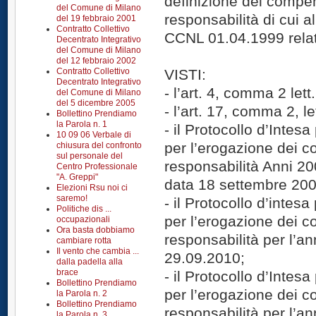
definizione dei compens
del Comune di Milano
responsabilità di cui al
del 19 febbraio 2001
Contratto Collettivo
CCNL 01.04.1999 relati
Decentrato Integrativo
del Comune di Milano
del 12 febbraio 2002
Contratto Collettivo
VISTI:
Decentrato Integrativo
- l’art. 4, comma 2 let
del Comune di Milano
del 5 dicembre 2005
- l’art. 17, comma 2, l
Bollettino Prendiamo
la Parola n. 1
- il Protocollo d’Intesa 
10 09 06 Verbale di
per l’erogazione dei co
chiusura del confronto
sul personale del
responsabilità Anni 20
Centro Professionale
"A. Greppi"
data 18 settembre 200
Elezioni Rsu noi ci
saremo!
- il Protocollo d’intesa 
Politiche dis ...
per l’erogazione dei co
occupazionali
Ora basta dobbiamo
responsabilità per l’an
cambiare rotta
Il vento che cambia ...
29.09.2010;
dalla padella alla
brace
- il Protocollo d’Intesa 
Bollettino Prendiamo
per l’erogazione dei co
la Parola n. 2
Bollettino Prendiamo
responsabilità per l’an
la Parola n. 3