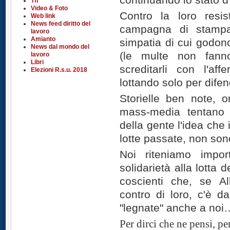
Tfr
Video & Foto
Contro la loro resi
Web link
News feed diritto del
campagna di stampa
lavoro
Amianto
simpatia di cui godon
News dal mondo del
(le multe non fann
lavoro
Libri
screditarli con l'af
Elezioni R.s.u. 2018
lottando solo per difend
Storielle ben note, 
mass-media tentano 
della gente l'idea che i 
lotte passate, non sono
Noi riteniamo impor
solidarietà alla lotta 
coscienti che, se Alb
contro di loro, c'è d
"legnate" anche a noi
Per dirci che ne pensi, pe