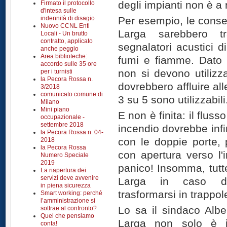
degli impianti non è a
Firmato il protocollo
d'intesa sulle
indennità di disagio
Per esempio, le conse
Nuovo CCNL Enti
Larga sarebbero t
Locali - Un brutto
contratto, applicato
segnalatori acustici di
anche peggio
Area biblioteche:
fumi e fiamme. Dato 
accordo sulle 35 ore
non si devono utilizza
per i turnisti
la Pecora Rossa n.
dovrebbero affluire al
3/2018
comunicato comune di
3 su 5 sono utilizzabili
Milano
Mini piano
E non è finita: il flus
occupazionale -
settembre 2018
incendio dovrebbe infin
la Pecora Rossa n. 04-
con le doppie porte, p
2018
la Pecora Rossa
con apertura verso l'i
Numero Speciale
2019
panico! Insomma, tutte
La riapertura dei
servizi deve avvenire
Larga in caso di
in piena sicurezza
trasformarsi in trappol
Smart working: perché
l’amministrazione si
Lo sa il sindaco Alber
sottrae al confronto?
Quel che pensiamo
Larga non solo è ine
conta!