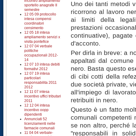
incontro ampliamento
Uno dei tanti metodi v
sportello anagrafe II
semestre
ricorrono al lavoro ne
12 05 09 protocollo
ai limiti della leg
intesa compensi
coordinatori
prestazioni occasional
censimento
12 05 18 intesa
continuative), pagate 
ampliamento servizi x
visita pontefice
d'acconto.
12 07 04 verbale
politiche
Per dirla in breve: a no
occupazionali 2012-
appaltati dal comune v
14
12 07 10 intesa debiti
nero. Basta questo ese
formativi 2012
12 07 19 intesa
di cibi cotti della ref
particolari
responsabilita 2011
due società private, v
2012
all'impiego di lavora
12 11 07 intesa
incentivo uffici tributari
retribuiti in nero.
2011
12 12 04 intesa
Questo è un fatto molt
incentivo oopp
dipendenti
comunali competenti n
Annunciati 52
licenziamenti nelle
se non altro, perché la
farmacie comunali
"responsabili in soli
11 04 04 verbale-