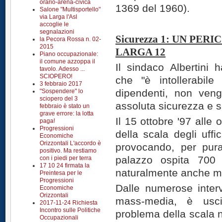
orario-arena-civica
1369 del 1960).
Salone "Multisportello"
via Larga l'Asl
accoglie le
segnalazioni
Sicurezza 1:
UN PERIC
la Pecora Rossa n. 02-
2015
LARGA 12
Piano occupazionale:
il comune azzoppa il
Il sindaco Albertini
tavolo. Adesso ...
SCIOPERO!
che "è intollerabile
3 febbraio 2017
dipendenti, non veng
"Sospendere" lo
sciopero del 3
assoluta sicurezza e s
febbraio è stato un
grave errore: la lotta
Il 15 ottobre '97 alle 
paga!
Progressioni
della scala degli uffi
Economiche
Orizzontali L'accordo è
provocando, per pura 
positivo. Ma restiamo
palazzo ospita 700 
con i piedi per terra
17 10 24 firmata la
naturalmente anche mo
Preintesa per le
Progressioni
Dalle numerose intervi
Economiche
Orizzontali
mass-media, è usci
2017-11-24 Richiesta
Incontro sulle Politiche
problema della scala n
Occupazionali