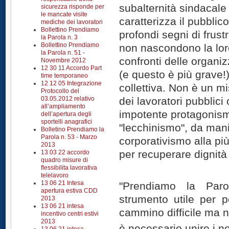
subalternità sindacale 
sicurezza risponde per
le mancate visite
caratterizza il pubblic
mediche dei lavoratori
Bollettino Prendiamo
profondi segni di frust
la Parola n. 3
Bollettino Prendiamo
non nascondono la loro
la Parola n. 51 -
confronti delle organi
Novembre 2012
12 30 11 Accordo Part
(e questo è più grave!)
time temporaneo
12 12 05 Integrazione
collettiva. Non è un m
Protocollo del
03.05.2012 relativo
dei lavoratori pubblici
all’ampliamento
impotente protagonism
dell’apertura degli
sportelli anagrafici
"lecchinismo", da manif
Bolletino Prendiamo la
Parola n. 53 - Marzo
corporativismo alla più
2013
per recuperare dignità
13 03 22 accordo
quadro misure di
flessibilita lavorativa
telelavoro
13 06 21 Intesa
"Prendiamo la Paro
apertura estiva CDD
strumento utile per p
2013
13 06 21 intesa
cammino difficile ma 
incentivo centri estivi
2013
è necessario unire i no