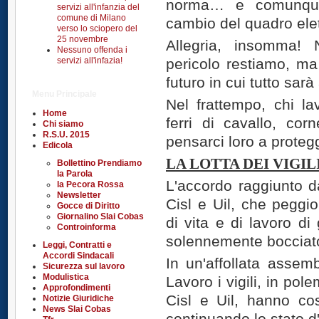
norma… e comunque 
servizi all'infanzia del
comune di Milano
cambio del quadro elet
verso lo sciopero del
25 novembre
Allegria, insomma!
Nessuno offenda i
servizi all'infazia!
pericolo restiamo, ma
futuro in cui tutto sa
Menu Principale
Nel frattempo, chi l
Home
ferri di cavallo, cor
Chi siamo
R.S.U. 2015
pensarci loro a proteg
Edicola
LA LOTTA DEI VIGIL
Bollettino Prendiamo
la Parola
L'accordo raggiunto da
la Pecora Rossa
Newsletter
Cisl e Uil, che peggi
Gocce di Diritto
Giornalino Slai Cobas
di vita e di lavoro di 
Controinforma
solennemente bocciato 
Leggi, Contratti e
Accordi Sindacali
In un'affollata assem
Sicurezza sul lavoro
Modulistica
Lavoro i vigili, in pol
Approfondimenti
Cisl e Uil, hanno cost
Notizie Giuridiche
News Slai Cobas
continuando lo stato d