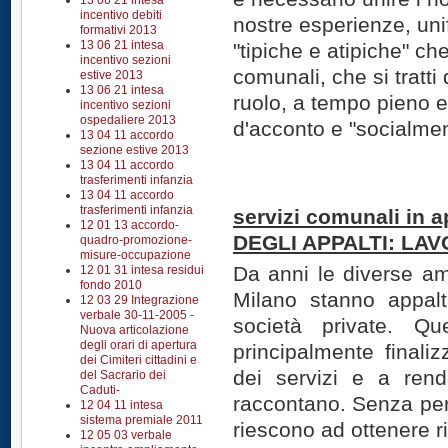
13 06 21 intesa
incentivo debiti
nostre esperienze, unif
formativi 2013
13 06 21 intesa
"tipiche e atipiche" ch
incentivo sezioni
comunali, che si tratti 
estive 2013
13 06 21 intesa
ruolo, a tempo pieno e
incentivo sezioni
ospedaliere 2013
d'acconto e "socialment
13 04 11 accordo
sezione estive 2013
13 04 11 accordo
trasferimenti infanzia
13 04 11 accordo
trasferimenti infanzia
servizi comunali in a
12 01 13 accordo-
DEGLI APPALTI: LA
quadro-promozione-
misure-occupazione
Da anni le diverse am
12 01 31 intesa residui
fondo 2010
Milano stanno appal
12 03 29 Integrazione
verbale 30-11-2005 -
società private. Que
Nuova articolazione
degli orari di apertura
principalmente finaliz
dei Cimiteri cittadini e
dei servizi e a render
del Sacrario dei
Caduti-
raccontano. Senza per
12 04 11 intesa
sistema premiale 2011
riescono ad ottenere 
12 05 03 verbale