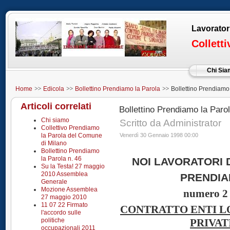
Lavorator
Collett
Chi Si
Home
Edicola
Bollettino Prendiamo la Parola
Bollettino Prendiamo 
Articoli correlati
Bollettino Prendiamo la Parol
Chi siamo
Scritto da Administrator
Collettivo Prendiamo
la Parola del Comune
Venerdì 30 Gennaio 1998 00:00
di Milano
Bollettino Prendiamo
la Parola n. 46
NOI LAVORATORI 
Su la Testa! 27 maggio
2010 Assemblea
PRENDIA
Generale
Mozione Assemblea
numero 2 
27 maggio 2010
11 07 22 Firmato
CONTRATTO ENTI LO
l'accordo sulle
politiche
PRIVA
occupazionali 2011