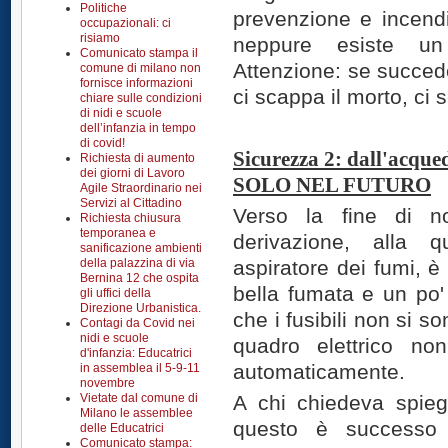
Politiche
prevenzione e incend
occupazionali: ci
risiamo
neppure esiste un 
Comunicato stampa il
Attenzione: se succed
comune di milano non
fornisce informazioni
ci scappa il morto, ci
chiare sulle condizioni
di nidi e scuole
dell’infanzia in tempo
di covid!
Sicurezza 2: dall'acque
Richiesta di aumento
dei giorni di Lavoro
SOLO NEL FUTURO
Agile Straordinario nei
Servizi al Cittadino
Verso la fine di n
Richiesta chiusura
temporanea e
derivazione, alla 
sanificazione ambienti
della palazzina di via
aspiratore dei fumi, è
Bernina 12 che ospita
bella fumata e un po' di
gli uffici della
Direzione Urbanistica.
che i fusibili non si so
Contagi da Covid nei
nidi e scuole
quadro elettrico non
d'infanzia: Educatrici
automaticamente.
in assemblea il 5-9-11
novembre
Vietate dal comune di
A chi chiedeva spieg
Milano le assemblee
questo è successo 
delle Educatrici
Comunicato stampa: