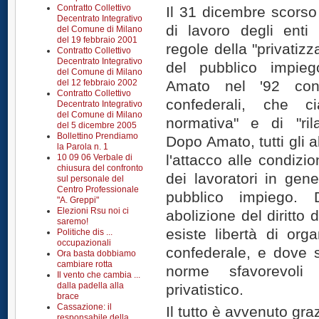
Contratto Collettivo
Il 31 dicembre scorso 
Decentrato Integrativo
di lavoro degli enti 
del Comune di Milano
del 19 febbraio 2001
regole della "privatiz
Contratto Collettivo
Decentrato Integrativo
del pubblico impieg
del Comune di Milano
del 12 febbraio 2002
Amato nel '92 con 
Contratto Collettivo
confederali, che ci
Decentrato Integrativo
del Comune di Milano
normativa" e di "rila
del 5 dicembre 2005
Bollettino Prendiamo
Dopo Amato, tutti gli 
la Parola n. 1
l'attacco alle condiz
10 09 06 Verbale di
chiusura del confronto
dei lavoratori in gene
sul personale del
Centro Professionale
pubblico impiego.
"A. Greppi"
Elezioni Rsu noi ci
abolizione del diritto 
saremo!
esiste libertà di org
Politiche dis ...
occupazionali
confederale, e dove s
Ora basta dobbiamo
cambiare rotta
norme sfavorevoli
Il vento che cambia ...
dalla padella alla
privatistico.
brace
Cassazione: il
Il tutto è avvenuto graz
responsabile della