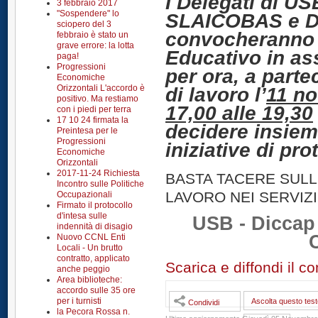
I Delegati di U
3 febbraio 2017
"Sospendere" lo
SLAICOBAS e 
sciopero del 3
convocheranno 
febbraio è stato un
grave errore: la lotta
Educativo in as
paga!
Progressioni
per ora, a partec
Economiche
Orizzontali L'accordo è
di lavoro l’
11 no
positivo. Ma restiamo
17,00 alle 19,30
con i piedi per terra
17 10 24 firmata la
decidere insiem
Preintesa per le
Progressioni
iniziative di pro
Economiche
Orizzontali
2017-11-24 Richiesta
BASTA TACERE SULL
Incontro sulle Politiche
LAVORO NEI SERVIZI 
Occupazionali
Firmato il protocollo
d'intesa sulle
USB - Diccap 
indennità di disagio
Nuovo CCNL Enti
Locali - Un brutto
contratto, applicato
Scarica e diffondi il c
anche peggio
Area biblioteche:
accordo sulle 35 ore
per i turnisti
Ascolta questo test
Condividi
la Pecora Rossa n.