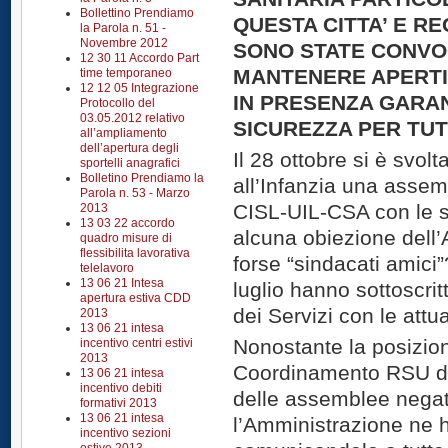
Bollettino Prendiamo
QUESTA CITTA’ E R
la Parola n. 51 -
Novembre 2012
SONO STATE CONVO
12 30 11 Accordo Part
MANTENERE APERTI I
time temporaneo
12 12 05 Integrazione
IN PRESENZA GARA
Protocollo del
03.05.2012 relativo
SICUREZZA PER TUTT
all’ampliamento
dell’apertura degli
Il 28 ottobre si è svol
sportelli anagrafici
Bolletino Prendiamo la
all’Infanzia una asse
Parola n. 53 - Marzo
CISL-UIL-CSA con le s
2013
13 03 22 accordo
alcuna obiezione dell
quadro misure di
flessibilita lavorativa
forse “sindacati amici”
telelavoro
13 06 21 Intesa
luglio hanno sottoscrit
apertura estiva CDD
dei Servizi con le attu
2013
13 06 21 intesa
Nonostante la posizio
incentivo centri estivi
2013
Coordinamento RSU di 
13 06 21 intesa
incentivo debiti
delle assemblee negat
formativi 2013
13 06 21 intesa
l’Amministrazione ne 
incentivo sezioni