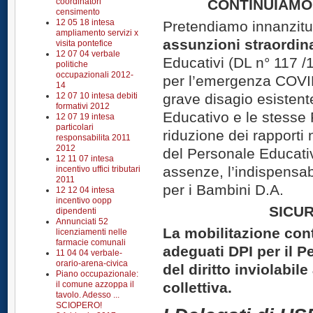
coordinatori
CONTINUIAMO 
censimento
12 05 18 intesa
Pretendiamo innanzitu
ampliamento servizi x
assunzioni straordin
visita pontefice
12 07 04 verbale
Educativi (DL n° 117 /
politiche
occupazionali 2012-
per l’emergenza COVID
14
12 07 10 intesa debiti
grave disagio esistent
formativi 2012
Educativo e le stesse 
12 07 19 intesa
particolari
riduzione dei rapporti
responsabilita 2011
2012
del Personale Educativo
12 11 07 intesa
assenze, l’indispensa
incentivo uffici tributari
2011
per i Bambini D.A.
12 12 04 intesa
incentivo oopp
SICUR
dipendenti
Annunciati 52
La mobilitazione con
licenziamenti nelle
farmacie comunali
adeguati DPI per il P
11 04 04 verbale-
orario-arena-civica
del diritto inviolabile
Piano occupazionale:
il comune azzoppa il
collettiva.
tavolo. Adesso ...
SCIOPERO!