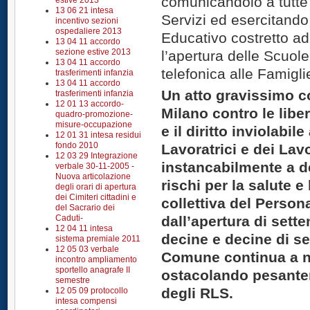
comunicandolo a tutte
estive 2013
13 06 21 intesa
Servizi ed esercitando
incentivo sezioni
ospedaliere 2013
Educativo costretto ad
13 04 11 accordo
sezione estive 2013
l’apertura delle Scuol
13 04 11 accordo
telefonica alle Famigli
trasferimenti infanzia
13 04 11 accordo
Un atto gravissimo 
trasferimenti infanzia
12 01 13 accordo-
Milano contro le liber
quadro-promozione-
misure-occupazione
e il diritto inviolabil
12 01 31 intesa residui
fondo 2010
Lavoratrici e dei Lav
12 03 29 Integrazione
instancabilmente a de
verbale 30-11-2005 -
Nuova articolazione
rischi per la salute e
degli orari di apertura
dei Cimiteri cittadini e
collettiva del Person
del Sacrario dei
Caduti-
dall’apertura di sett
12 04 11 intesa
decine e decine di se
sistema premiale 2011
12 05 03 verbale
Comune continua a non
incontro ampliamento
sportello anagrafe II
ostacolando pesantem
semestre
degli RLS.
12 05 09 protocollo
intesa compensi