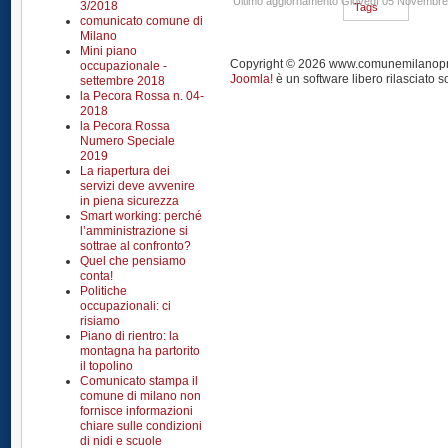
Ultimo aggiornamento Giovedì 05 Novembre
3/2018
Tags
comunicato comune di
Milano
Mini piano
Copyright © 2026 www.comunemilanoprendi
occupazionale -
Joomla!
è un software libero rilasciato s
settembre 2018
la Pecora Rossa n. 04-
2018
la Pecora Rossa
Numero Speciale
2019
La riapertura dei
servizi deve avvenire
in piena sicurezza
Smart working: perché
l’amministrazione si
sottrae al confronto?
Quel che pensiamo
conta!
Politiche
occupazionali: ci
risiamo
Piano di rientro: la
montagna ha partorito
il topolino
Comunicato stampa il
comune di milano non
fornisce informazioni
chiare sulle condizioni
di nidi e scuole