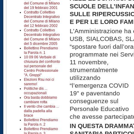
del Comune di Milano
SCUOLE DELL’INFANZ
del 19 febbraio 2001
Contratto Collettivo
SULLE RIPERCUSSIO
Decentrato Integrativo
E PER LE LORO FAMI
del Comune di Milano
del 12 febbraio 2002
L’Amministrazione ha 
Contratto Collettivo
Decentrato Integrativo
USB, SIALCOBAS, SL
del Comune di Milano
del 5 dicembre 2005
“spostare fuori dall’or
Bollettino Prendiamo
la Parola n. 1
programmate nei Serviz
10 09 06 Verbale di
11 novembre,
chiusura del confronto
sul personale del
strumentalmente
Centro Professionale
"A. Greppi"
utilizzando
Elezioni Rsu noi ci
saremo!
“l’emergenza COVID
Politiche dis ...
19” e paventando
occupazionali
Ora basta dobbiamo
conseguenze sul
cambiare rotta
Il vento che cambia ...
Personale Educativo
dalla padella alla
che avesse partecipat
brace
Bollettino Prendiamo
la Parola n. 2
IN QUESTA DRAMMA
Bollettino Prendiamo
SANITARIA PARTIC
la Parola n. 3