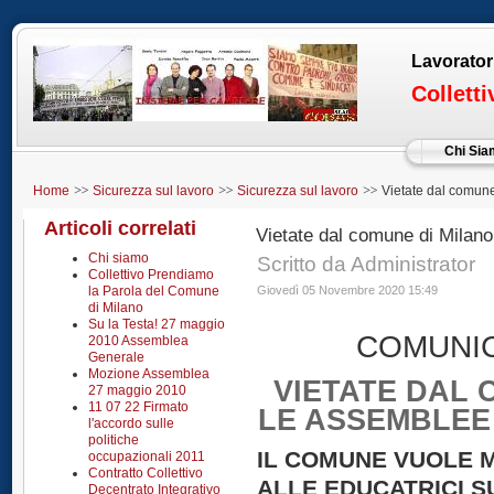
Lavorator
Collett
Chi Si
Home
Sicurezza sul lavoro
Sicurezza sul lavoro
Vietate dal comune
Educatrici
Articoli correlati
Vietate dal comune di Milano
Chi siamo
Scritto da Administrator
Collettivo Prendiamo
la Parola del Comune
Giovedì 05 Novembre 2020 15:49
di Milano
Su la Testa! 27 maggio
COMUNI
2010 Assemblea
Generale
Mozione Assemblea
VIETATE DAL 
27 maggio 2010
11 07 22 Firmato
LE ASSEMBLEE
l'accordo sulle
politiche
IL COMUNE VUOLE M
occupazionali 2011
Contratto Collettivo
ALLE EDUCATRICI SU
Decentrato Integrativo