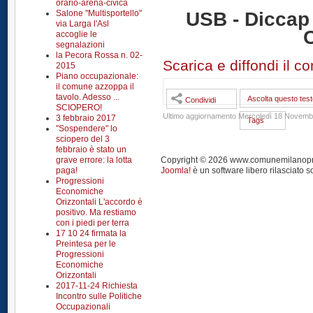
orario-arena-civica
Salone "Multisportello"
USB - Diccap 
via Larga l'Asl
accoglie le
segnalazioni
la Pecora Rossa n. 02-
Scarica e diffondi il 
2015
Piano occupazionale:
il comune azzoppa il
tavolo. Adesso ...
Ascolta questo test
Condividi
SCIOPERO!
Ultimo aggiornamento Mercoledì 18 Novemb
3 febbraio 2017
Tags
"Sospendere" lo
sciopero del 3
febbraio è stato un
grave errore: la lotta
Copyright © 2026 www.comunemilanoprendi
paga!
Joomla!
è un software libero rilasciato s
Progressioni
Economiche
Orizzontali L'accordo è
positivo. Ma restiamo
con i piedi per terra
17 10 24 firmata la
Preintesa per le
Progressioni
Economiche
Orizzontali
2017-11-24 Richiesta
Incontro sulle Politiche
Occupazionali