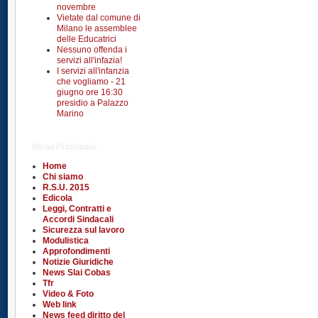
novembre
Vietate dal comune di
Milano le assemblee
delle Educatrici
Nessuno offenda i
servizi all'infazia!
I servizi all'infanzia
che vogliamo - 21
giugno ore 16:30
presidio a Palazzo
Marino
Menu Principale
Home
Chi siamo
R.S.U. 2015
Edicola
Leggi, Contratti e
Accordi Sindacali
Sicurezza sul lavoro
Modulistica
Approfondimenti
Notizie Giuridiche
News Slai Cobas
Tfr
Video & Foto
Web link
News feed diritto del