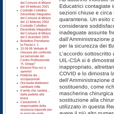
del Comune di Milano
Educatrici contagiate 
del 19 febbraio 2001
Contratto Collettivo
sezioni chiuse e circa
Decentrato Integrativo
del Comune di Milano
quarantena. Un esito
del 12 febbraio 2002
considerare soddisface
Contratto Collettivo
Decentrato Integrativo
inadeguate assunte fr
del Comune di Milano
del 5 dicembre 2005
dall’Amministrazione 
Bollettino Prendiamo
per la sicurezza dei B
la Parola n. 1
10 09 06 Verbale di
chiusura del confronto
L’accordo sottoscritto 
sul personale del
UIL-CSA si è dimostrat
Centro Professionale
"A. Greppi"
inappropriato, altretta
Elezioni Rsu noi ci
saremo!
COVID e lo dimostra la
Politiche dis ...
dell’Amministrazione di
occupazionali
Ora basta dobbiamo
sostituendo, come ric
cambiare rotta
Il vento che cambia ...
mascherina chirurgica 
dalla padella alla
brace
sostituzione alla chiru
Cassazione: il
utilizzato in questa R
responsabile della
sicurezza risponde per
avere il più alto numer
le mancate visite