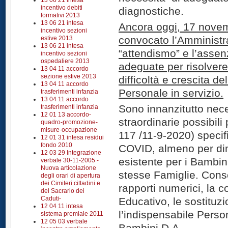
13 06 21 intesa
incentivo debiti
diagnostiche.
formativi 2013
13 06 21 intesa
Ancora oggi, 17 novem
incentivo sezioni
convocato l’Amministr
estive 2013
13 06 21 intesa
“attendismo” e l’assen
incentivo sezioni
ospedaliere 2013
adeguate per risolvere 
13 04 11 accordo
sezione estive 2013
difficoltà e crescita d
13 04 11 accordo
Personale in servizio.
trasferimenti infanzia
13 04 11 accordo
Sono innanzitutto nec
trasferimenti infanzia
12 01 13 accordo-
straordinarie possibili 
quadro-promozione-
misure-occupazione
117 /11-9-2020) speci
12 01 31 intesa residui
fondo 2010
COVID, almeno per dim
12 03 29 Integrazione
esistente per i Bambini
verbale 30-11-2005 -
Nuova articolazione
stesse Famiglie. Conse
degli orari di apertura
dei Cimiteri cittadini e
rapporti numerici, la
del Sacrario dei
Caduti-
Educativo, le sostituzi
12 04 11 intesa
l’indispensabile Perso
sistema premiale 2011
12 05 03 verbale
Bambini D.A.