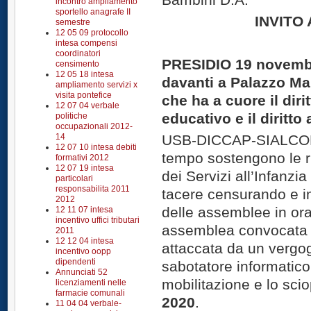
incontro ampliamento
sportello anagrafe II
INVITO
semestre
12 05 09 protocollo
intesa compensi
coordinatori
PRESIDIO 19 novembre
censimento
12 05 18 intesa
davanti a Palazzo Mar
ampliamento servizi x
visita pontefice
che ha a cuore il dirit
12 07 04 verbale
educativo e il diritto 
politiche
occupazionali 2012-
14
USB-DICCAP-SIALCO
12 07 10 intesa debiti
tempo sostengono le r
formativi 2012
12 07 19 intesa
dei Servizi all’Infanzi
particolari
responsabilita 2011
tacere censurando e 
2012
delle assemblee in orar
12 11 07 intesa
incentivo uffici tributari
assemblea convocata fu
2011
12 12 04 intesa
attaccata da un vergo
incentivo oopp
dipendenti
sabotatore informatico,
Annunciati 52
mobilitazione e lo sci
licenziamenti nelle
farmacie comunali
2020
.
11 04 04 verbale-