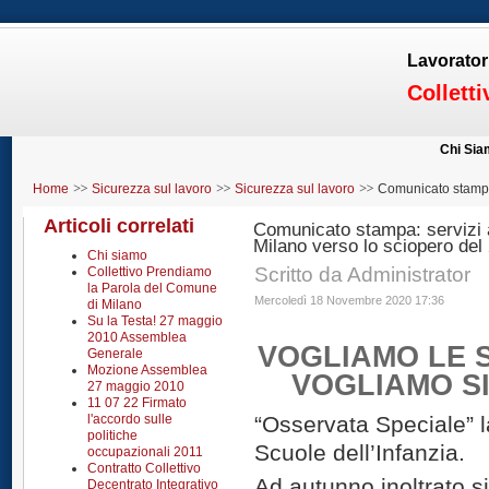
Lavorator
Collett
Chi Si
Home
Sicurezza sul lavoro
Sicurezza sul lavoro
Comunicato stampa:
di Milano verso lo sciopero del 25 novembre
Articoli correlati
Comunicato stampa: servizi a
Milano verso lo sciopero de
Chi siamo
Scritto da Administrator
Collettivo Prendiamo
la Parola del Comune
Mercoledì 18 Novembre 2020 17:36
di Milano
Su la Testa! 27 maggio
2010 Assemblea
VOGLIAMO LE 
Generale
Mozione Assemblea
VOGLIAMO SI
27 maggio 2010
11 07 22 Firmato
l'accordo sulle
“Osservata Speciale” la
politiche
Scuole dell’Infanzia.
occupazionali 2011
Contratto Collettivo
Ad autunno inoltrato s
Decentrato Integrativo