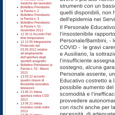
mediche dei lavoratori
strumenti con un basso 
Bollettino Prendiamo
la Parola n. 2
quelli disponibili, non
Bollettino Prendiamo
dell'epidemia nei Serviz
la Parola n. 3
Bollettino Prendiamo
Il Personale Educativ
la Parola n. 51 -
Novembre 2012
l’insostenibile rappor
12 30 11 Accordo Part
time temporaneo
Personale/Bambini, - l
12 12 05 Integrazione
Protocollo del
COVID - le gravi care
03.05.2012 relativo
e Ausiliario, la sottr
all’ampliamento
dell’apertura degli
l’insufficiente assegn
sportelli anagrafici
Bolletino Prendiamo la
sostegno, alcuna garan
Parola n. 53 - Marzo
2013
Personale assente, un
13 03 22 accordo
Educativo costretto a l
quadro misure di
flessibilita lavorativa
possibile aumento del 
telelavoro
13 06 21 Intesa
scomodità e l’inefficac
apertura estiva CDD
provvedere autonomame
2013
13 06 21 intesa
con rischi anche per la
incentivo centri estivi
2013
necessità di adeguate