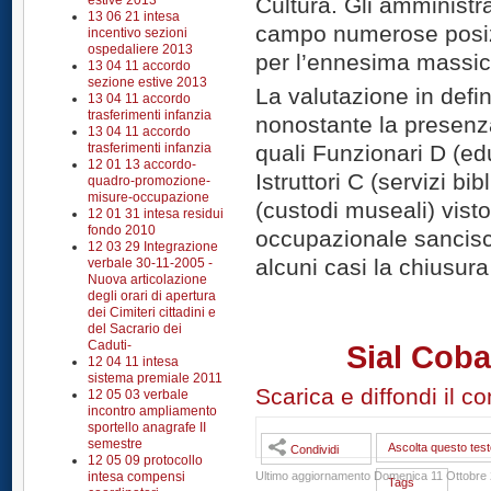
estive 2013
Cultura. Gli amministra
13 06 21 intesa
campo numerose posizi
incentivo sezioni
ospedaliere 2013
per l’ennesima massic
13 04 11 accordo
sezione estive 2013
La valutazione in defin
13 04 11 accordo
trasferimenti infanzia
nonostante la presenza 
13 04 11 accordo
trasferimenti infanzia
quali Funzionari D (edu
12 01 13 accordo-
Istruttori C (servizi bi
quadro-promozione-
misure-occupazione
(custodi museali) vist
12 01 31 intesa residui
fondo 2010
occupazionale sancisce
12 03 29 Integrazione
alcuni casi la chiusura 
verbale 30-11-2005 -
Nuova articolazione
degli orari di apertura
dei Cimiteri cittadini e
del Sacrario dei
Caduti-
Sial Coba
12 04 11 intesa
sistema premiale 2011
Scarica e diffondi il c
12 05 03 verbale
incontro ampliamento
sportello anagrafe II
semestre
Ascolta questo test
Condividi
12 05 09 protocollo
intesa compensi
Ultimo aggiornamento Domenica 11 Ottobre 
Tags