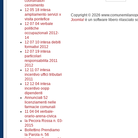
coordinatori
censimento
12 05 18 intesa
ampliamento servizi x
Copyright © 2026 www.comunemilanoprendi
visita pontefice
Joomla!
è un software libero rilasciato s
12 07 04 verbale
politiche
occupazionali 2012-
14
12 07 10 intesa debiti
formativi 2012
12 07 19 intesa
particolari
responsabilita 2011
2012
12 11 07 intesa
incentivo uffici tributari
2011
12 12 04 intesa
incentivo oopp
dipendenti
Annunciati 52
licenziamenti nelle
farmacie comunali
11 04 04 verbale-
orario-arena-civica
la Pecora Rossa n. 03-
2015
Bollettino Prendiamo
la Parola n. 56