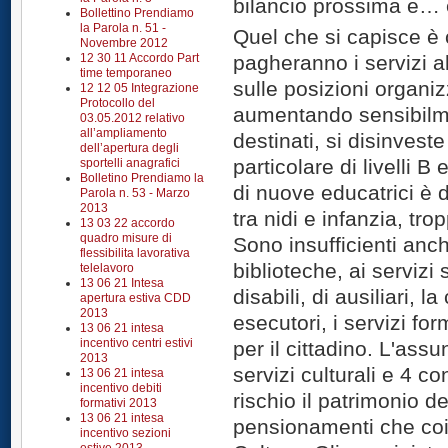
bilancio prossima e… 
Bollettino Prendiamo
la Parola n. 51 -
Quel che si capisce è 
Novembre 2012
12 30 11 Accordo Part
pagheranno i servizi al
time temporaneo
sulle posizioni organiz
12 12 05 Integrazione
Protocollo del
aumentando sensibilmen
03.05.2012 relativo
all’ampliamento
destinati, si disinvest
dell’apertura degli
particolare di livelli B
sportelli anagrafici
Bolletino Prendiamo la
di nuove educatrici è 
Parola n. 53 - Marzo
2013
tra nidi e infanzia, tr
13 03 22 accordo
quadro misure di
Sono insufficienti anch
flessibilita lavorativa
biblioteche, ai servizi s
telelavoro
13 06 21 Intesa
disabili, di ausiliari, la
apertura estiva CDD
2013
esecutori, i servizi form
13 06 21 intesa
incentivo centri estivi
per il cittadino. L'assu
2013
servizi culturali e 4 co
13 06 21 intesa
incentivo debiti
rischio il patrimonio d
formativi 2013
13 06 21 intesa
pensionamenti che coi
incentivo sezioni