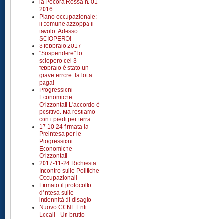
la Pecora Rossa n. 01-
2016
Piano occupazionale:
il comune azzoppa il
tavolo. Adesso ...
SCIOPERO!
3 febbraio 2017
"Sospendere" lo
sciopero del 3
febbraio è stato un
grave errore: la lotta
paga!
Progressioni
Economiche
Orizzontali L'accordo è
positivo. Ma restiamo
con i piedi per terra
17 10 24 firmata la
Preintesa per le
Progressioni
Economiche
Orizzontali
2017-11-24 Richiesta
Incontro sulle Politiche
Occupazionali
Firmato il protocollo
d'intesa sulle
indennità di disagio
Nuovo CCNL Enti
Locali - Un brutto