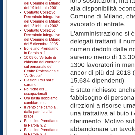
loro sostituzioni, ma 
del Comune di Milano
alla disponibilità econ
del 19 febbraio 2001
Contratto Collettivo
Comune di Milano, che 
Decentrato Integrativo
del Comune di Milano
svuotato di entrate.
del 12 febbraio 2002
Contratto Collettivo
L'amministrazione si è r
Decentrato Integrativo
del Comune di Milano
delegati trattanti il n
del 5 dicembre 2005
numeri dedotti dalle no
Bollettino Prendiamo
la Parola n. 1
saremo meno di 13.300
10 09 06 Verbale di
chiusura del confronto
1300 lavoratori in men
sul personale del
Centro Professionale
ancor di più dal 2013 
"A. Greppi"
15.634 dipendenti).
Elezioni Rsu noi ci
saremo!
È stato richiesto anche 
Politiche dis ...
occupazionali
fabbisogno di persona
Ora basta dobbiamo
cambiare rotta
direzioni a risorse um
Il vento che cambia ...
dalla padella alla
una trattativa al buio i
brace
riferimento. Motivo suf
Bollettino Prendiamo
la Parola n. 2
abbandonare un tavolo 
Bollettino Prendiamo
la Parola n. 3