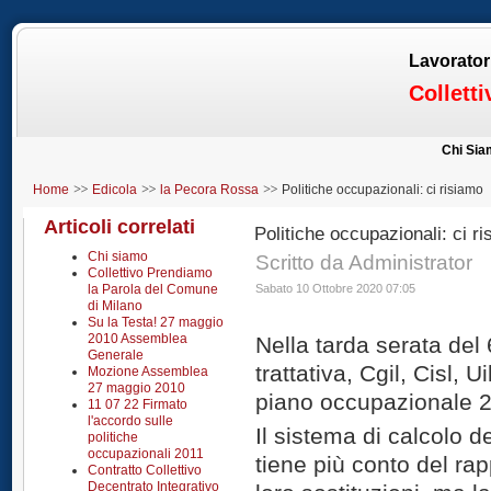
Lavorator
Collett
Chi Si
Home
Edicola
la Pecora Rossa
Politiche occupazionali: ci risiamo
Articoli correlati
Politiche occupazionali: ci r
Chi siamo
Scritto da Administrator
Collettivo Prendiamo
la Parola del Comune
Sabato 10 Ottobre 2020 07:05
di Milano
Su la Testa! 27 maggio
2010 Assemblea
Nella tarda serata del 
Generale
trattativa, Cgil, Cisl, U
Mozione Assemblea
27 maggio 2010
piano occupazionale 
11 07 22 Firmato
l'accordo sulle
Il sistema di calcolo 
politiche
occupazionali 2011
tiene più conto del ra
Contratto Collettivo
Decentrato Integrativo